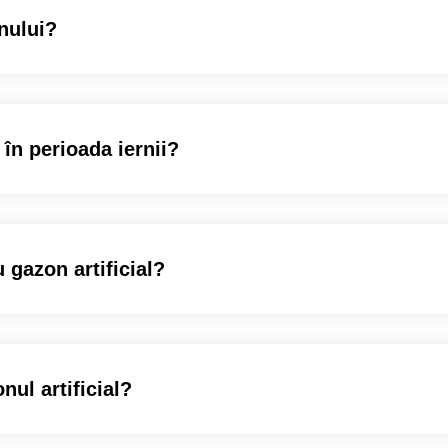
nului?
 în perioada iernii?
 gazon artificial?
nul artificial?