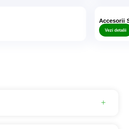
Accesorii 
Vezi detalii