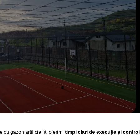
 cu gazon artificial
î
ți oferim:
timpi clari de execuție și contr