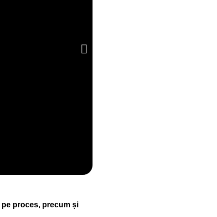
Teren multispor
Sancraiu, jud. Cluj
ol pe proces, precum și