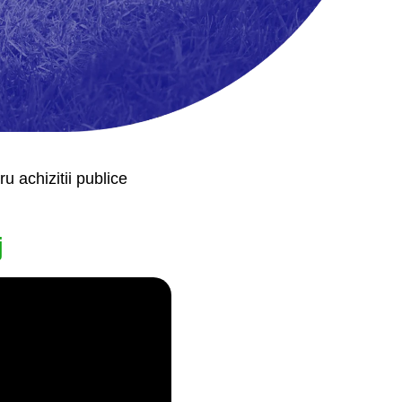
 achizitii publice
j