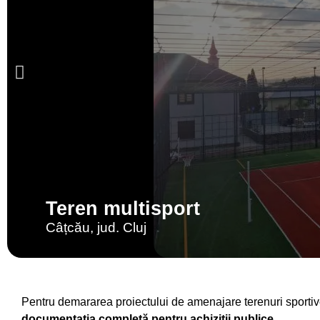
Teren multisport
Câțcău, jud. Cluj
Pentru demararea proiectului
de
amenajare terenuri sportive
documentația completă pentru achiziții publice
.