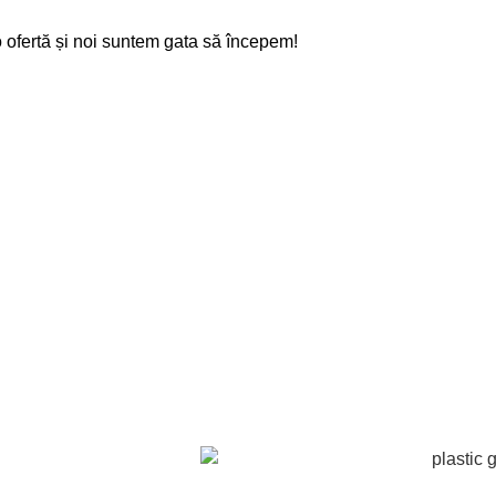
o ofertă și noi suntem gata să începem!
re Cost
ul nostru online și noi