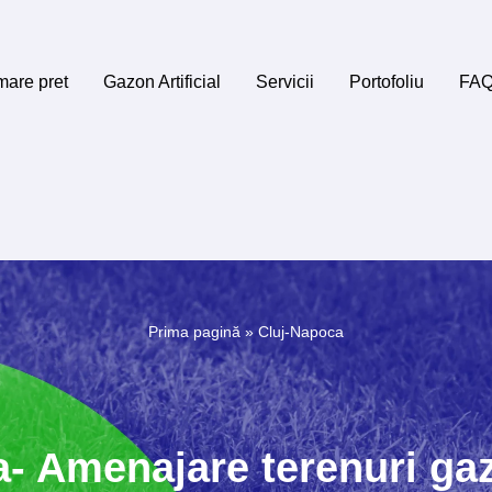
mare pret
Gazon Artificial
Servicii
Portofoliu
FA
Prima pagină
»
Cluj-Napoca
- Amenajare terenuri gazo