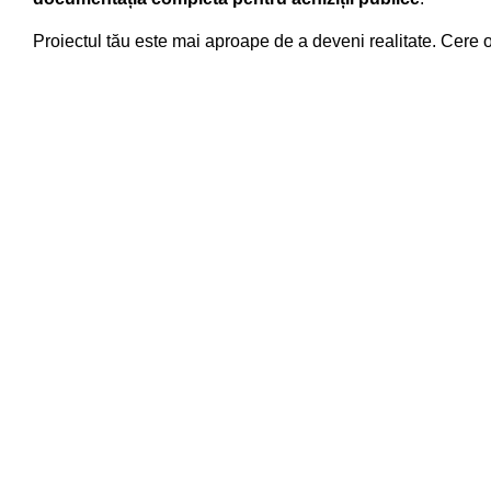
Proiectul tău este mai aproape de a deveni realitate. Cere 
Calculator Estima
Configurează-ți terenul dorit, folosind configurator
îți trimitem o ofertă în maxim 24h!