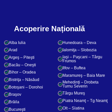
Acoperire Națională
Alba Iulia
Hunedoara – Deva
Arad
Ialomiţa – Slobozia
Iaşi – Paşcani – Târgu
Argeş – Piteşti
Frumos
Bacău – Oneşti
Ilfov – Buftea
Bihor – Oradea
Maramureş – Baia Mare
Bistriţa – Năsăud
Mehedinţi – Drobeta
Turnu Severin
Botoşani – Dorohoi
Târgu Mureş
Braşov
Piatra Neamţ – Tg Neamţ
Brăila
Olt – Slatina
Bucureşti