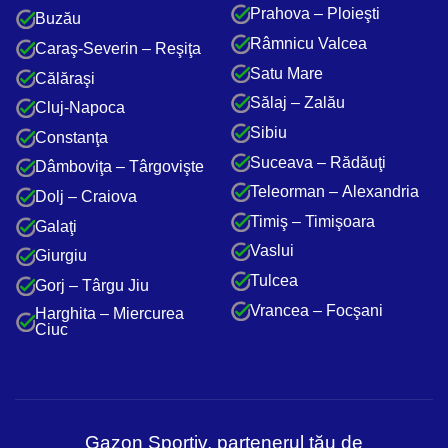
Prahova – Ploieşti
Buzău
Râmnicu Valcea
Caraş-Severin – Reşiţa
Satu Mare
Călăraşi
Sălaj – Zalău
Cluj-Napoca
Sibiu
Constanţa
Suceava – Rădăuţi
Dâmboviţa – Târgovişte
Teleorman – Alexandria
Dolj – Craiova
Timiş – Timişoara
Galaţi
Vaslui
Giurgiu
Tulcea
Gorj – Târgu Jiu
Vrancea – Focşani
Harghita – Miercurea
Ciuc
Gazon Sportiv, partenerul tău de