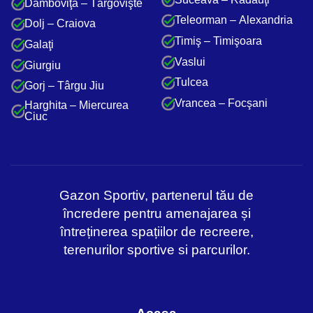
Dâmboviţa – Târgovişte
Teleorman – Alexandria
Dolj – Craiova
Timiş – Timişoara
Galaţi
Vaslui
Giurgiu
Tulcea
Gorj – Târgu Jiu
Vrancea – Focşani
Harghita – Miercurea
Ciuc
Gazon Sportiv, partenerul tău de
încredere pentru amenajarea și
întreținerea spațiilor de recreere,
terenurilor sportive si parcurilor.