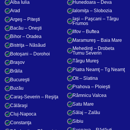
Alba Iulia
Hunedoara – Deva
Arad
Ialomiţa – Slobozia
Iaşi – Paşcani – Târgu
Argeş – Piteşti
Frumos
Bacău – Oneşti
Ilfov – Buftea
Bihor – Oradea
Maramureş – Baia Mare
Bistriţa – Năsăud
Mehedinţi – Drobeta
Turnu Severin
Botoşani – Dorohoi
Târgu Mureş
Braşov
Piatra Neamţ – Tg Neamţ
Brăila
Olt – Slatina
Bucureşti
Prahova – Ploieşti
Buzău
Râmnicu Valcea
Caraş-Severin – Reşiţa
Satu Mare
Călăraşi
Sălaj – Zalău
Cluj-Napoca
Sibiu
Constanţa
Suceava – Rădăuţi