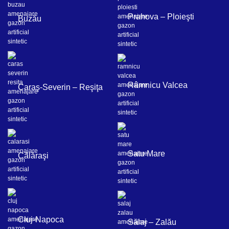
Prahova – Ploieşti
Buzău
Râmnicu Valcea
Caraş-Severin – Reşiţa
Satu Mare
Călăraşi
Cluj-Napoca
Sălaj – Zalău