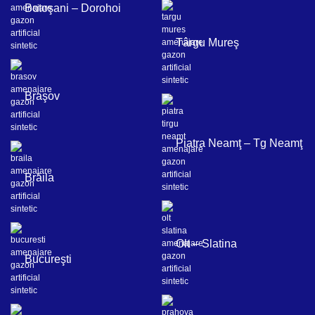
Botoşani – Dorohoi
Târgu Mureş
Braşov
Piatra Neamţ – Tg Neamţ
Brăila
Olt – Slatina
Bucureşti