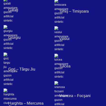
Galaţi
Timiş – Timişoara
Giurgiu
Vaslui
Tulcea
Gorj – Târgu Jiu
Vrancea – Focşani
Harghita – Miercurea