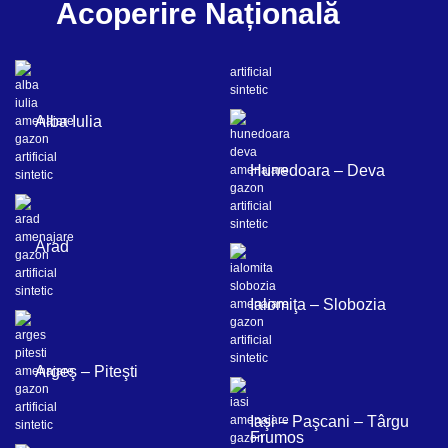
Acoperire Națională
Alba Iulia
Hunedoara – Deva
Arad
Ialomiţa – Slobozia
Argeş – Piteşti
Iaşi – Paşcani – Târgu
Frumos