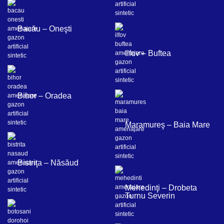
Bacău – Oneşti
Ilfov – Buftea
Bihor – Oradea
Maramureş – Baia Mare
Bistriţa – Năsăud
Mehedinţi – Drobeta
Turnu Severin