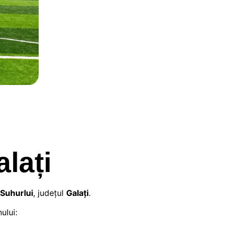
lați
Suhurlui
, judeţul
Galați
.
ului: