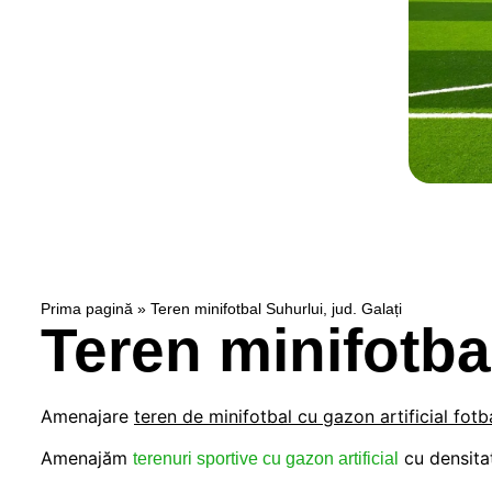
Prima pagină
»
Teren minifotbal Suhurlui, jud. Galați
Teren minifotbal
Amenajare
teren de minifotbal
cu gazon artificial fot
Amenajăm
cu densitat
terenuri sportive cu gazon artificial