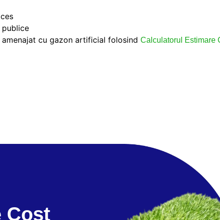
oces
 publice
v amenajat cu gazon artificial folosind
Calculatorul Estimare 
e Cost