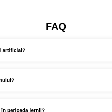
FAQ
 artificial?
nului?
 în perioada iernii?