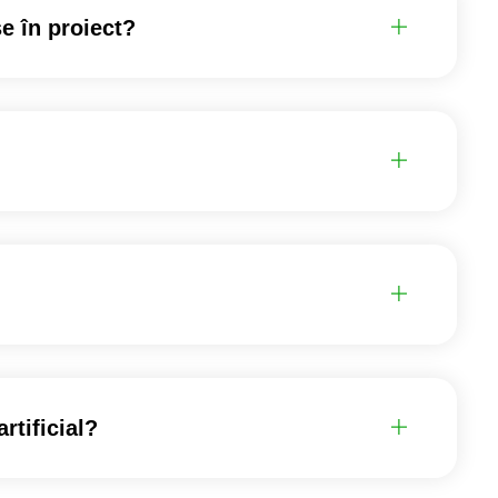
se în proiect?
rtificial?