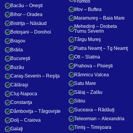
Frumos
Bacău – Oneşti
Ilfov – Buftea
Bihor – Oradea
Maramureş – Baia Mare
Bistriţa – Năsăud
Mehedinţi – Drobeta
Turnu Severin
Botoşani – Dorohoi
Târgu Mureş
Braşov
Piatra Neamţ – Tg Neamţ
Brăila
Olt – Slatina
Bucureşti
Prahova – Ploieşti
Buzău
Râmnicu Valcea
Caraş-Severin – Reşiţa
Satu Mare
Călăraşi
Sălaj – Zalău
Cluj-Napoca
Sibiu
Constanţa
Suceava – Rădăuţi
Dâmboviţa – Târgovişte
Teleorman – Alexandria
Dolj – Craiova
Timiş – Timişoara
Galaţi