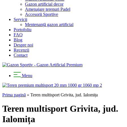
Gazon artificial decor
Amenajare terenuri Padel
Accesorii Sportive
Servicii
Mentenanță gazon artificial
Portofoliu
FAQ
Blog
Despre noi
Recenzii
Contact
Menu
Prima pagină
»
Teren multisport Grivita, jud. Ialomița
Teren multisport Grivita, jud.
Ialomița