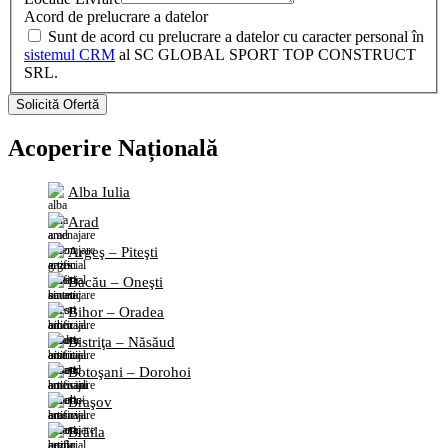
Acord de prelucrare a datelor
Sunt de acord cu prelucrare a datelor cu caracter personal în
sistemul CRM
al SC GLOBAL SPORT TOP CONSTRUCT
SRL.
Acoperire Națională
Alba Iulia
Arad
Argeş – Piteşti
Bacău – Oneşti
Bihor – Oradea
Bistriţa – Năsăud
Botoşani – Dorohoi
Braşov
Brăila