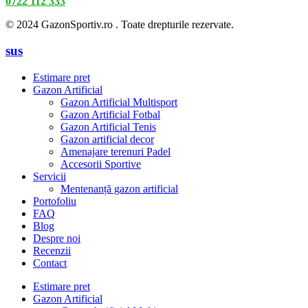
0722 112 333
© 2024 GazonSportiv.ro . Toate drepturile rezervate.
sus
Estimare pret
Gazon Artificial
Gazon Artificial Multisport
Gazon Artificial Fotbal
Gazon Artificial Tenis
Gazon artificial decor
Amenajare terenuri Padel
Accesorii Sportive
Servicii
Mentenanță gazon artificial
Portofoliu
FAQ
Blog
Despre noi
Recenzii
Contact
Estimare pret
Gazon Artificial