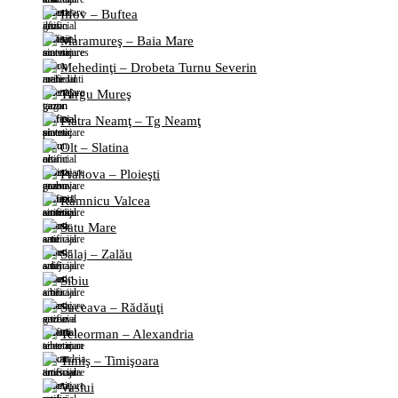
Ilfov – Buftea
Maramureş – Baia Mare
Mehedinţi – Drobeta Turnu Severin
Târgu Mureş
Piatra Neamţ – Tg Neamţ
Olt – Slatina
Prahova – Ploieşti
Râmnicu Valcea
Satu Mare
Sălaj – Zalău
Sibiu
Suceava – Rădăuţi
Teleorman – Alexandria
Timiş – Timişoara
Vaslui