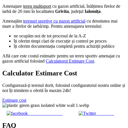
Amenajare
teren multisport
cu gazon artificial, înălțimea firelor de
iarbă de 20 mm în localitatea
Grivita
, judeţul
Ialomița
.
Amenajăm
terenuri sportive cu gazon artificial
cu densitatea mai
mare a firelor de iarbă/mp. Pentru amenajarea terenului:
ne ocupăm noi de tot procesul de la A-Z
îți oferim timpi clari de execuție și control pe proces
îți oferim documentația completă pentru achiziții publice
Află care este costul estimativ pentru un teren sportiv amenajat cu
gazon artificial folosind
Calculatorul Estimare Cost
.
Calculator Estimare Cost
Configurează-ți terenul dorit, folosind configuratorul nostru online și
noi îți trimitem o ofertă în maxim 24h!
Estimare cost
Share on Facebook
Post on X
FAQ