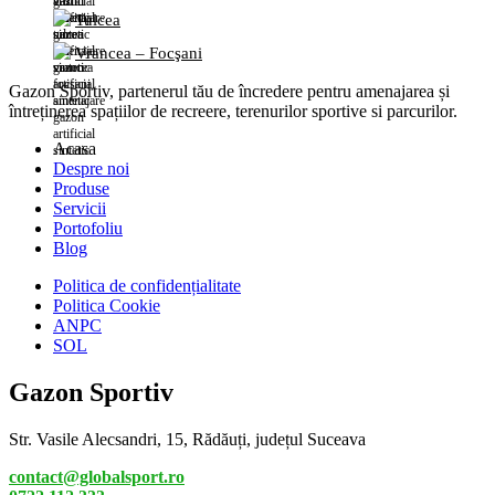
Tulcea
Vrancea – Focşani
Gazon Sportiv, partenerul tău de încredere pentru amenajarea și
întreținerea spațiilor de recreere, terenurilor sportive si parcurilor.
Acasa
Despre noi
Produse
Servicii
Portofoliu
Blog
Politica de confidențialitate
Politica Cookie
ANPC
SOL
Gazon Sportiv
Str. Vasile Alecsandri, 15, Rădăuți, județul Suceava
contact@globalsport.ro