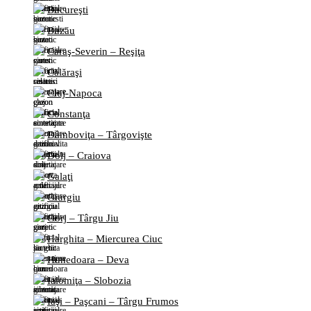
Bucureşti
Buzău
Caraş-Severin – Reşiţa
Călăraşi
Cluj-Napoca
Constanţa
Dâmboviţa – Târgovişte
Dolj – Craiova
Galaţi
Giurgiu
Gorj – Târgu Jiu
Harghita – Miercurea Ciuc
Hunedoara – Deva
Ialomiţa – Slobozia
Iaşi – Paşcani – Târgu Frumos