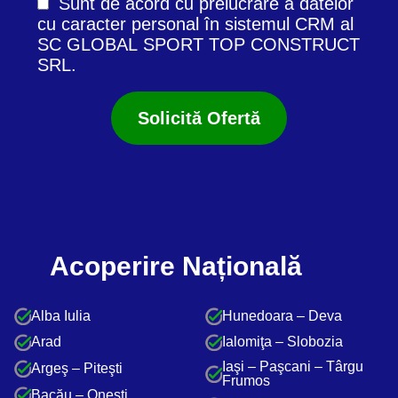
Sunt de acord cu prelucrare a datelor
cu caracter personal în
sistemul CRM
al
SC GLOBAL SPORT TOP CONSTRUCT
SRL.
Acoperire Națională
Alba Iulia
Hunedoara – Deva
Arad
Ialomiţa – Slobozia
Iaşi – Paşcani – Târgu
Argeş – Piteşti
Frumos
Bacău – Oneşti