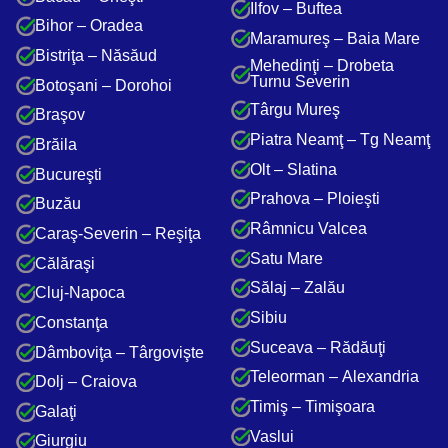
Ilfov – Buftea
Bihor – Oradea
Maramureş – Baia Mare
Bistriţa – Năsăud
Mehedinţi – Drobeta
Turnu Severin
Botoşani – Dorohoi
Târgu Mureş
Braşov
Piatra Neamţ – Tg Neamţ
Brăila
Olt – Slatina
Bucureşti
Prahova – Ploieşti
Buzău
Râmnicu Valcea
Caraş-Severin – Reşiţa
Satu Mare
Călăraşi
Sălaj – Zalău
Cluj-Napoca
Sibiu
Constanţa
Suceava – Rădăuţi
Dâmboviţa – Târgovişte
Teleorman – Alexandria
Dolj – Craiova
Timiş – Timişoara
Galaţi
Vaslui
Giurgiu