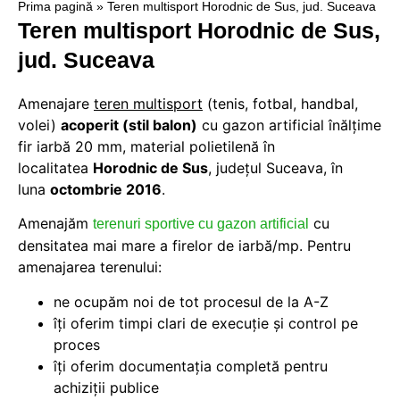
Prima pagină
»
Teren multisport Horodnic de Sus, jud. Suceava
Teren multisport Horodnic de Sus,
jud. Suceava
Amenajare
teren multisport
(tenis, fotbal, handbal,
volei)
acoperit (stil balon)
cu gazon artificial înălţime
fir iarbă 20 mm, material polietilenă în
localitatea
Horodnic de Sus
, judeţul Suceava, în
luna
octombrie 2016
.
Amenajăm
cu
terenuri sportive cu gazon artificial
densitatea mai mare a firelor de iarbă/mp. Pentru
amenajarea terenului:
ne ocupăm noi de tot procesul de la A-Z
îți oferim timpi clari de execuție și control pe
proces
îți oferim documentația completă pentru
achiziții publice