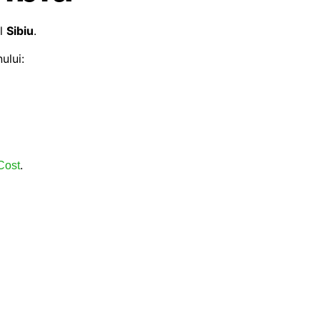
ul
Sibiu
.
ului:
.
Cost