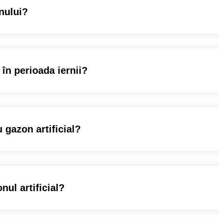
nului?
 în perioada iernii?
 gazon artificial?
nul artificial?