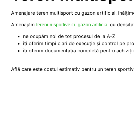
Amenajare
teren multisport
cu gazon artificial, înălți
Amenajăm
cu densitat
terenuri sportive cu gazon artificial
ne ocupăm noi de tot procesul de la A-Z
îți oferim timpi clari de execuție și control pe pr
îți oferim documentația completă pentru achiziții
Află care este costul estimativ pentru un teren sporti