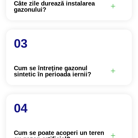
Câte zile durează instalarea
gazonului?
Cum se întreţine gazonul
sintetic în perioada iernii?
Cum se poate acoperi un teren