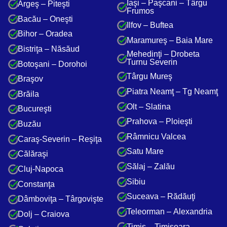
Iaşi – Paşcani – Târgu
Argeş – Piteşti
Frumos
Bacău – Oneşti
Ilfov – Buftea
Bihor – Oradea
Maramureş – Baia Mare
Bistriţa – Năsăud
Mehedinţi – Drobeta
Turnu Severin
Botoşani – Dorohoi
Târgu Mureş
Braşov
Piatra Neamţ – Tg Neamţ
Brăila
Olt – Slatina
Bucureşti
Prahova – Ploieşti
Buzău
Râmnicu Valcea
Caraş-Severin – Reşiţa
Satu Mare
Călăraşi
Sălaj – Zalău
Cluj-Napoca
Sibiu
Constanţa
Suceava – Rădăuţi
Dâmboviţa – Târgovişte
Teleorman – Alexandria
Dolj – Craiova
Timiş – Timişoara