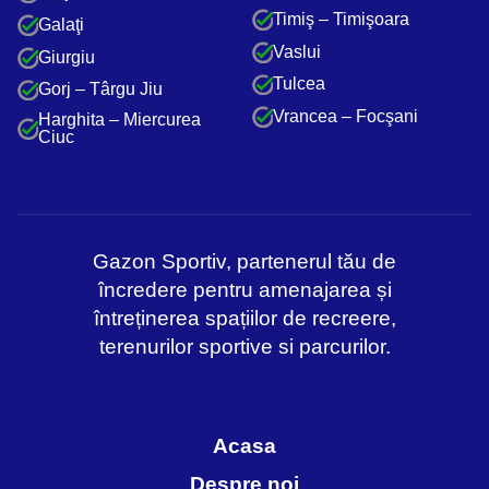
Timiş – Timişoara
Galaţi
Vaslui
Giurgiu
Tulcea
Gorj – Târgu Jiu
Vrancea – Focşani
Harghita – Miercurea
Ciuc
Gazon Sportiv, partenerul tău de
încredere pentru amenajarea și
întreținerea spațiilor de recreere,
terenurilor sportive si parcurilor.
Acasa
Despre noi