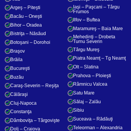
Iaşi – Paşcani – Târgu
Argeş – Piteşti
Frumos
Bacău – Oneşti
Ilfov – Buftea
Bihor – Oradea
Maramureş – Baia Mare
Bistriţa – Năsăud
Mehedinţi – Drobeta
Turnu Severin
Botoşani – Dorohoi
Târgu Mureş
Braşov
Piatra Neamţ – Tg Neamţ
Brăila
Olt – Slatina
Bucureşti
Prahova – Ploieşti
Buzău
Râmnicu Valcea
Caraş-Severin – Reşiţa
Satu Mare
Călăraşi
Sălaj – Zalău
Cluj-Napoca
Sibiu
Constanţa
Suceava – Rădăuţi
Dâmboviţa – Târgovişte
Teleorman – Alexandria
Dolj – Craiova