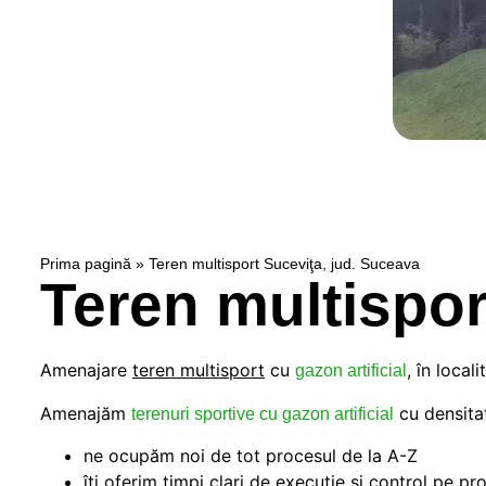
Prima pagină
»
Teren multisport Suceviţa, jud. Suceava
Teren multispor
Amenajare
teren multisport
cu
, în local
gazon artificial
Amenajăm
cu densitat
terenuri sportive cu gazon artificial
ne ocupăm noi de tot procesul de la A-Z
îți oferim timpi clari de execuție și control pe pr