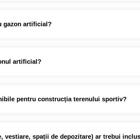
 gazon artificial?
nul artificial?
nibile pentru construcția terenului sportiv?
, vestiare, spații de depozitare) ar trebui inclu