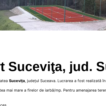
t Suceviţa, jud. 
itatea
Sucevița
, județul Suceava. Lucrarea a fost realizată î
ea mai mare a firelor de iarbă/mp. Pentru amenajarea teren
oces