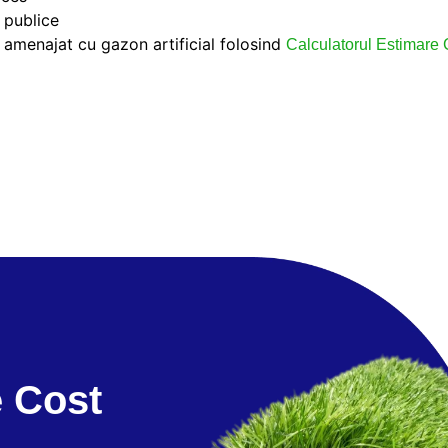
 publice
v amenajat cu gazon artificial folosind
Calculatorul Estimare 
e Cost