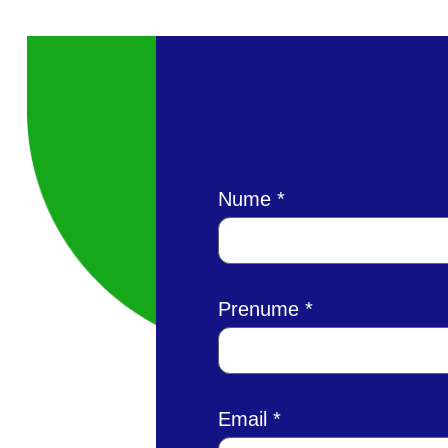
Nume
Prenume
Email