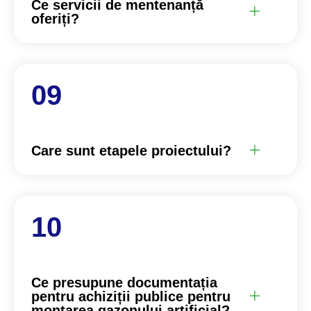
Ce servicii de mentenanță
oferiți?
Care sunt etapele proiectului?
Ce presupune documentația
pentru achiziții publice pentru
montarea gazonului artificial?