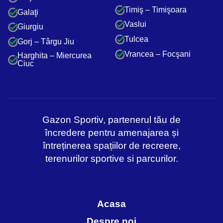
Timiş – Timişoara
Galaţi
Vaslui
Giurgiu
Tulcea
Gorj – Târgu Jiu
Vrancea – Focşani
Harghita – Miercurea
Ciuc
Gazon Sportiv, partenerul tău de
încredere pentru amenajarea și
întreținerea spațiilor de recreere,
terenurilor sportive si parcurilor.
Acasa
Despre noi