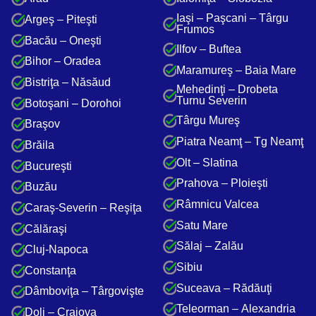
Iaşi – Paşcani – Târgu
Argeş – Piteşti
Frumos
Bacău – Oneşti
Ilfov – Buftea
Bihor – Oradea
Maramureş – Baia Mare
Bistriţa – Năsăud
Mehedinţi – Drobeta
Turnu Severin
Botoşani – Dorohoi
Târgu Mureş
Braşov
Piatra Neamţ – Tg Neamţ
Brăila
Olt – Slatina
Bucureşti
Prahova – Ploieşti
Buzău
Râmnicu Valcea
Caraş-Severin – Reşiţa
Satu Mare
Călăraşi
Sălaj – Zalău
Cluj-Napoca
Sibiu
Constanţa
Suceava – Rădăuţi
Dâmboviţa – Târgovişte
Teleorman – Alexandria
Dolj – Craiova